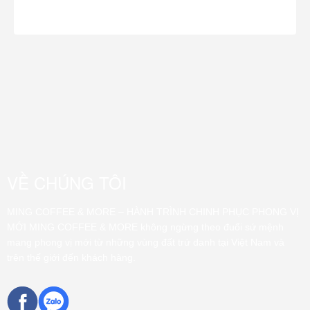
VỀ CHÚNG TÔI
MING COFFEE & MORE – HÀNH TRÌNH CHINH PHỤC PHONG VỊ
MỚI MING COFFEE & MORE không ngừng theo đuổi sứ mệnh
mang phong vị mới từ những vùng đất trứ danh tại Việt Nam và
trên thế giới đến khách hàng.