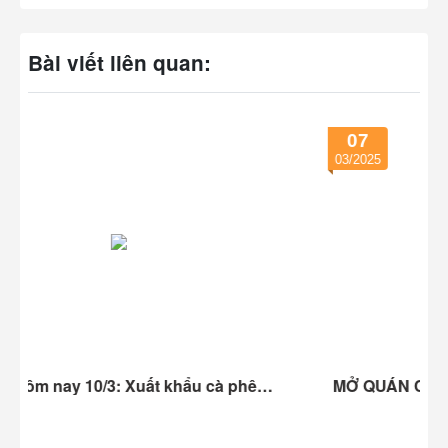
Bài viết liên quan:
07
03/2025
khẩu cà phê
MỞ QUÁN CAFE CHỈ BÁN MỖI CAFE: 
CẬP HẠI?