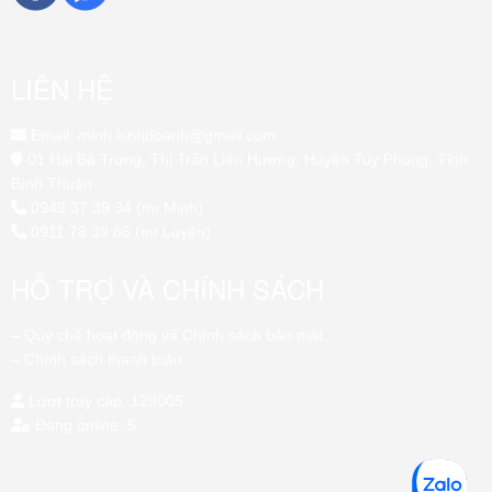
LIÊN HỆ
Email: minh.kinhdoanh@gmail.com
01 Hai Bà Trưng, Thị Trấn Liên Hương, Huyện Tuy Phong, Tỉnh
Bình Thuận
0949 37 39 34 (mr.Minh)
0911 78 39 86 (mr.Luyện)
HỖ TRỢ VÀ CHÍNH SÁCH
– Quy chế hoạt động và Chính sách bảo mật.
– Chính sách thanh toán.
Lượt truy cập: 129005
Đang online: 5