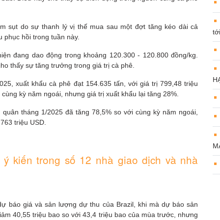
ảm sụt do sự thanh lý vị thế mua sau một đợt tăng kéo dài cả
tớ
u phục hồi trong tuần này.
hiện đang dao động trong khoảng 120.300 - 120.800 đồng/kg.
o thấy sự tăng trưởng trong giá trị cà phê.
H
025, xuất khẩu cà phê đạt 154.635 tấn, với giá trị 799,48 triệu
cùng kỳ năm ngoái, nhưng giá trị xuất khẩu lại tăng 28%.
h quân tháng 1/2025 đã tăng 78,5% so với cùng kỳ năm ngoái,
 763 triệu USD.
M
ý kiến ​​trong số 12 nhà giao dịch và nhà
ự báo giá và sản lượng dự thu của Brazil, khi mà dự báo sản
iảm 40,55 triệu bao so với 43,4 triệu bao của mùa trước, nhưng