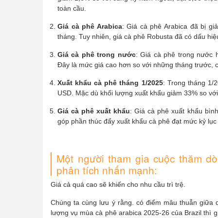
toàn cầu.
Giá cà phê Arabica
: Giá cà phê Arabica đã bị gi
tháng. Tuy nhiên, giá cà phê Robusta đã có dấu hiệ
Giá cà phê trong nước
: Giá cà phê trong nước 
Đây là mức giá cao hơn so với những tháng trước, ch
Xuất khẩu cà phê tháng 1/2025
: Trong tháng 1/2
USD. Mặc dù khối lượng xuất khẩu giảm 33% so với 
Giá cà phê xuất khẩu
: Giá cà phê xuất khẩu bìn
góp phần thúc đẩy xuất khẩu cà phê đạt mức kỷ lục
Một người tham gia cuộc thăm dò 
phân tích nhấn mạnh:
Giá cả quá cao sẽ khiến cho nhu cầu trì trệ.
Chúng ta cùng lưu ý rằng. có điểm mâu thuẫn giữa d
lượng vụ mùa cà phê arabica 2025-26 của Brazil thì g