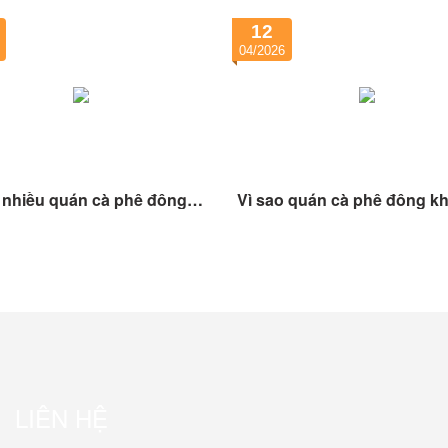
12
04/2026
 nhiều quán cà phê đông
Vì sao quán cà phê đông k
 nhưng cuối tháng vẫn
vẫn lỗ? Sai lầm nhiều chủ 
 còn tiền?
mắc phải
LIÊN HỆ