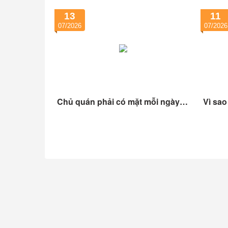
13
11
07/2026
07/2026
Chủ quán phải có mặt mỗi ngày:
Vì sao
Bạn đang sở hữu quán cà phê
khách
hay chỉ tự tạo thêm một công
không
việc?