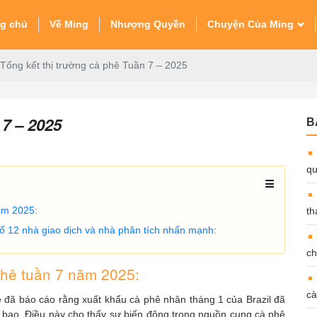
ng chủ
Về Ming
Nhượng Quyền
Chuyện Của Ming
Tổng kết thị trường cà phê Tuần 7 – 2025
 7 – 2025
B
qu
năm 2025:
th
 số 12 nhà giao dịch và nhà phân tích nhấn mạnh:
ch
 phê tuần 7 năm 2025:
cà
 đã báo cáo rằng xuất khẩu cà phê nhân tháng 1 của Brazil đã
u bao. Điều này cho thấy sự biến động trong nguồn cung cà phê