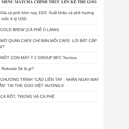
​ 𝐌𝐄𝐍𝐔 𝐌𝐀𝐓𝐂𝐇𝐀 𝐂𝐇𝐈́𝐍𝐇 𝐓𝐇𝐔̛́𝐂 𝐋𝐄̂𝐍 𝐊𝐄̣̂ 𝐓𝐇𝐄 𝐆𝐎𝐎 ​
Giá cà phê hôm nay 10/3: Xuất khẩu cà phê hướng
i mốc 6 tỷ USD
COLD BREW (CÀ PHÊ Ủ LẠNH)
MỞ QUÁN CAFE CHỈ BÁN MỖI CAFE: LỢi BẤT CẬP
ẠI?
MỘT CON MÁY Ý 2 GROUP BFC Tecnica
​ Robusta Sẻ là gì? ​
CHƯƠNG TRÌNH “CÀO LIỀN TAY - NHẬN NGAY MAY
ẮN” TẠI THE GOO VIỆT HƯƠNG🎉
CÀ RỐT, TRỨNG VÀ CÀ PHÊ