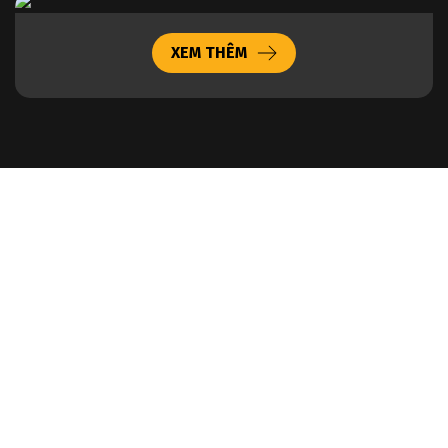
XEM THÊM
VỀ CHÚNG TÔI
MING COFFEE & MORE – HÀNH TRÌNH CHINH PHỤC PHONG VỊ MỚI
MING COFFEE & MORE không ngừng theo đuổi sứ mệnh mang
phong vị mới từ những vùng đất trứ danh tại Việt Nam và trên thế