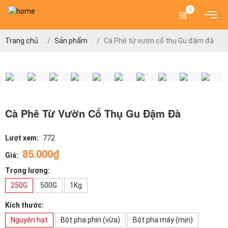
0
Trang chủ
Sản phẩm
Cà Phê từ vườn cổ thụ Gu đậm đà
Cà Phê Từ Vườn Cổ Thụ Gu Đậm Đà
Lượt xem:
772
85.000₫
Giá:
Trọng lượng:
250G
500G
1Kg
Kích thước:
Nguyên hạt
Bột pha phin (vừa)
Bột pha máy (mịn)