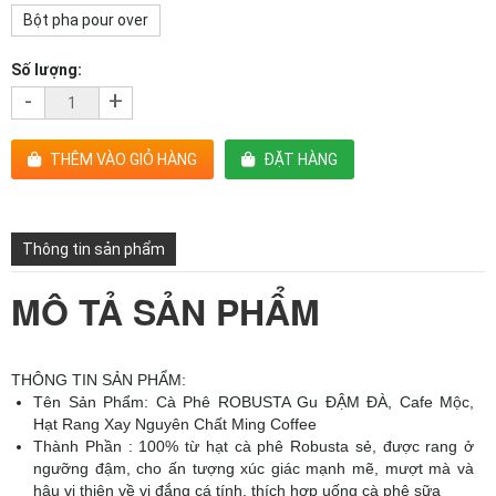
Bột pha pour over
Số lượng:
-
+
THÊM VÀO GIỎ HÀNG
ĐẶT HÀNG
Thông tin sản phẩm
MÔ TẢ SẢN PHẨM
THÔNG TIN SẢN PHẨM:
Tên Sản Phẩm: Cà Phê ROBUSTA Gu ĐẬM ĐÀ, Cafe Mộc,
Hạt Rang Xay Nguyên Chất Ming Coffee
Thành Phần : 100% từ hạt cà phê Robusta sẻ, được rang ở
ngưỡng đậm, cho ấn tượng xúc giác mạnh mẽ, mượt mà và
hậu vị thiên về vị đắng cá tính, thích hợp uống cà phê sữa