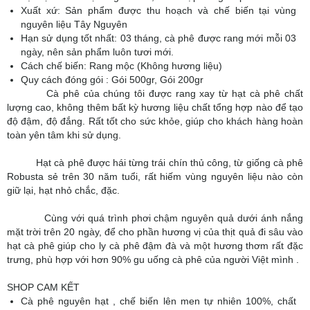
Xuất xứ: Sản phẩm được thu hoạch và chế biến tại vùng
nguyên liệu Tây Nguyên
Hạn sử dụng tốt nhất: 03 tháng, cà phê được rang mới mỗi 03
ngày, nên sản phẩm luôn tươi mới.
Cách chế biến: Rang mộc (Không hương liệu)
Quy cách đóng gói : Gói 500gr, Gói 200gr
Cà phê của chúng tôi được rang xay từ hạt cà phê chất
lượng cao, không thêm bất kỳ hương liệu chất tổng hợp nào để tạo
độ đậm, độ đắng. Rất tốt cho sức khỏe, giúp cho khách hàng hoàn
toàn yên tâm khi sử dụng.
Hạt cà phê được hái từng trái chín thủ công, từ giống cà phê
Robusta sẻ trên 30 năm tuổi, rất hiếm vùng nguyên liệu nào còn
giữ lại, hạt nhỏ chắc, đặc.
Cùng với quá trình phơi chậm nguyên quả dưới ánh nắng
mặt trời trên 20 ngày, để cho phần hương vị của thịt quả đi sâu vào
hạt cà phê giúp cho ly cà phê đậm đà và một hương thơm rất đặc
trưng, phù hợp với hơn 90% gu uống cà phê của người Việt mình .
SHOP CAM KẾT
Cà phê nguyên hạt , chế biến lên men tự nhiên 100%, chất