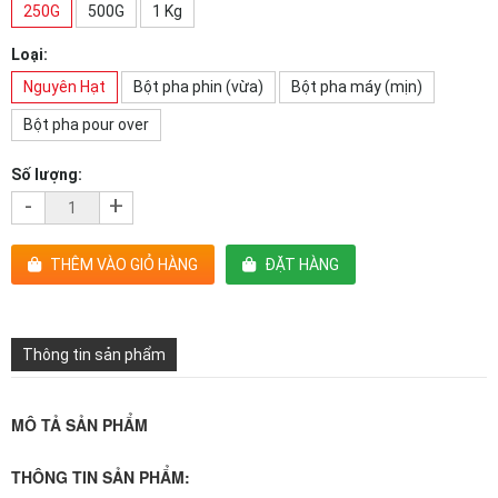
250G
500G
1 Kg
Loại:
Nguyên Hạt
Bột pha phin (vừa)
Bột pha máy (mịn)
Bột pha pour over
Số lượng:
-
+
THÊM VÀO GIỎ HÀNG
ĐẶT HÀNG
Thông tin sản phẩm
MÔ TẢ SẢN PHẨM
THÔNG TIN SẢN PHẨM: