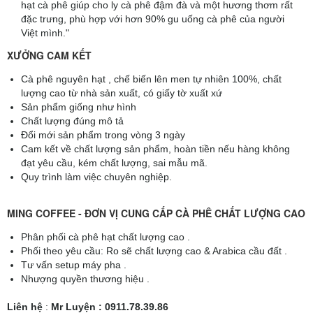
hạt cà phê giúp cho ly cà phê đậm đà và một hương thơm rất
đặc trưng, phù hợp với hơn 90% gu uống cà phê của người
Việt mình."
XƯỞNG CAM KẾT
Cà phê nguyên hạt , chế biến lên men tự nhiên 100%, chất
lượng cao từ nhà sản xuất, có giấy tờ xuất xứ
Sản phẩm giống như hình
Chất lượng đúng mô tả
Đổi mới sản phẩm trong vòng 3 ngày
Cam kết về chất lượng sản phẩm, hoàn tiền nếu hàng không
đạt yêu cầu, kém chất lượng, sai mẫu mã.
Quy trình làm việc chuyên nghiệp.
MING COFFEE - ĐƠN VỊ CUNG CẤP CÀ PHÊ CHẤT LƯỢNG CAO
Phân phối cà phê hạt chất lượng cao .
Phối theo yêu cầu: Ro sẽ chất lượng cao & Arabica cầu đất .
Tư vấn setup máy pha .
Nhượng quyền thương hiệu .
Liên hệ
:
Mr Luyện : 0911.78.39.86