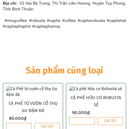
Địa chỉ
:
01 Hai Bà Trưng, Thị Trấn Liên Hương, Huyện Tuy Phong,
Tỉnh Bình Thuận
#mingcoffee #robusta #caphe #coffee #capherobusta #caphehat
#caphephaphin #caphephamay
Sản phẩm cùng loại
CÀ PHÊ HỮU CƠ ROBUSTA
CÀ PHÊ TỪ VƯỜN CỔ THỤ
SẺ
GU ĐẬM ĐÀ
90.000₫
85.000₫
MUA NGAY
CHI TIẾT
MUA NGAY
CHI TIẾT