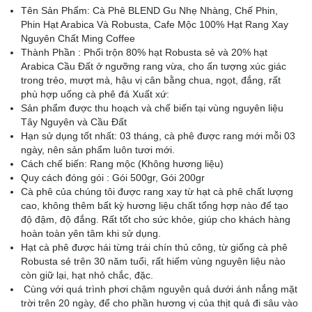
Tên Sản Phẩm: Cà Phê BLEND Gu Nhẹ Nhàng, Chế Phin,
Phin Hạt Arabica Và Robusta, Cafe Mộc 100% Hạt Rang Xay
Nguyên Chất Ming Coffee
Thành Phần : Phối trộn 80% hạt Robusta sẻ và 20% hạt
Arabica Cầu Đất ở ngưỡng rang vừa, cho ấn tượng xúc giác
trong trẻo, mượt mà, hậu vị cân bằng chua, ngọt, đắng, rất
phù hợp uống cà phê đá Xuất xứ:
Sản phẩm được thu hoạch và chế biến tại vùng nguyên liệu
Tây Nguyên và Cầu Đất
Hạn sử dụng tốt nhất: 03 tháng, cà phê được rang mới mỗi 03
ngày, nên sản phẩm luôn tươi mới.
Cách chế biến: Rang mộc (Không hương liệu)
Quy cách đóng gói : Gói 500gr, Gói 200gr
Cà phê của chúng tôi được rang xay từ hạt cà phê chất lượng
cao, không thêm bất kỳ hương liệu chất tổng hợp nào để tạo
độ đậm, độ đắng. Rất tốt cho sức khỏe, giúp cho khách hàng
hoàn toàn yên tâm khi sử dụng.
Hạt cà phê được hái từng trái chín thủ công, từ giống cà phê
Robusta sẻ trên 30 năm tuổi, rất hiếm vùng nguyên liệu nào
còn giữ lại, hạt nhỏ chắc, đặc.
Cùng với quá trình phơi chậm nguyên quả dưới ánh nắng mặt
trời trên 20 ngày, để cho phần hương vị của thịt quả đi sâu vào