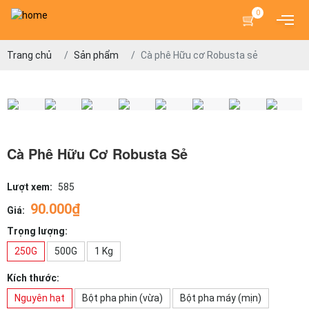
0
Trang chủ
Sản phẩm
Cà phê Hữu cơ Robusta sẻ
Cà Phê Hữu Cơ Robusta Sẻ
Lượt xem:
585
90.000₫
Giá:
Trọng lượng:
250G
500G
1 Kg
Kích thước:
Nguyên hạt
Bột pha phin (vừa)
Bột pha máy (mịn)