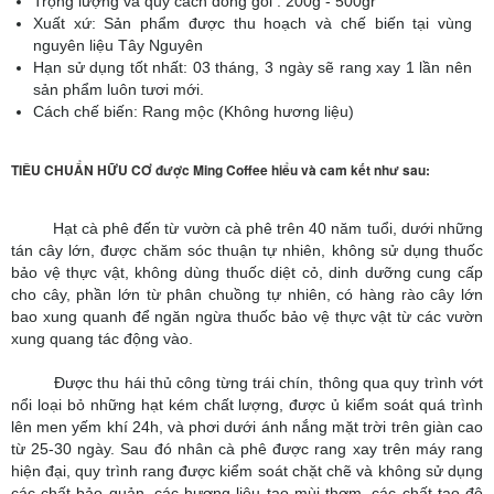
Trọng lượng và quy cách đóng gói : 200g - 500gr
Xuất xứ: Sản phẩm được thu hoạch và chế biến tại vùng
nguyên liệu Tây Nguyên
Hạn sử dụng tốt nhất: 03 tháng, 3 ngày sẽ rang xay 1 lần nên
sản phẩm luôn tươi mới.
Cách chế biến: Rang mộc (Không hương liệu)
TIÊU CHUẨN HỮU CƠ được Ming Coffee hiểu và cam kết như sau:
Hạt cà phê đến từ vườn cà phê trên 40 năm tuổi, dưới những
tán cây lớn, được chăm sóc thuận tự nhiên, không sử dụng thuốc
bảo vệ thực vật, không dùng thuốc diệt cỏ, dinh dưỡng cung cấp
cho cây, phần lớn từ phân chuồng tự nhiên, có hàng rào cây lớn
bao xung quanh để ngăn ngừa thuốc bảo vệ thực vật từ các vườn
xung quang tác động vào.
Được thu hái thủ công từng trái chín, thông qua quy trình vớt
nổi loại bỏ những hạt kém chất lượng, được ủ kiểm soát quá trình
lên men yếm khí 24h, và phơi dưới ánh nắng mặt trời trên giàn cao
từ 25-30 ngày. Sau đó nhân cà phê được rang xay trên máy rang
hiện đại, quy trình rang được kiểm soát chặt chẽ và không sử dụng
các chất bảo quản, các hương liệu tạo mùi thơm, các chất tạo độ