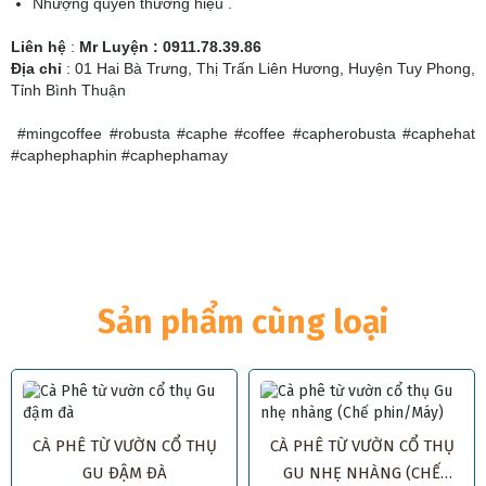
Nhượng quyền thương hiệu .
Liên hệ
:
Mr Luyện : 0911.78.39.86
Địa chỉ
:
01 Hai Bà Trưng, Thị Trấn Liên Hương, Huyện Tuy Phong,
Tỉnh Bình Thuận
#mingcoffee #robusta #caphe #coffee #capherobusta #caphehat
#caphephaphin #caphephamay
Sản phẩm cùng loại
CÀ PHÊ TỪ VƯỜN CỔ THỤ
CÀ PHÊ TỪ VƯỜN CỔ THỤ
GU ĐẬM ĐÀ
GU NHẸ NHÀNG (CHẾ