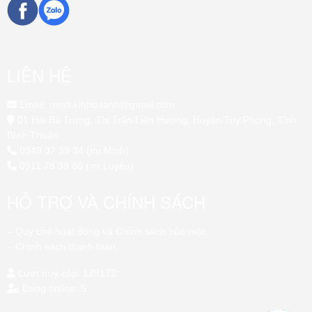
LIÊN HỆ
Email: minh.kinhdoanh@gmail.com
01 Hai Bà Trưng, Thị Trấn Liên Hương, Huyện Tuy Phong, Tỉnh
Bình Thuận
0949 37 39 34 (mr.Minh)
0911 78 39 86 (mr.Luyện)
HỖ TRỢ VÀ CHÍNH SÁCH
– Quy chế hoạt động và Chính sách bảo mật.
– Chính sách thanh toán.
Lượt truy cập: 129172
Đang online: 5