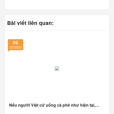
Bài viết liên quan:
06
03/2025
0
Nếu người Việt cứ uống cà phê như hiện tại,
đường đi từ quán nước đến nghĩa địa không còn