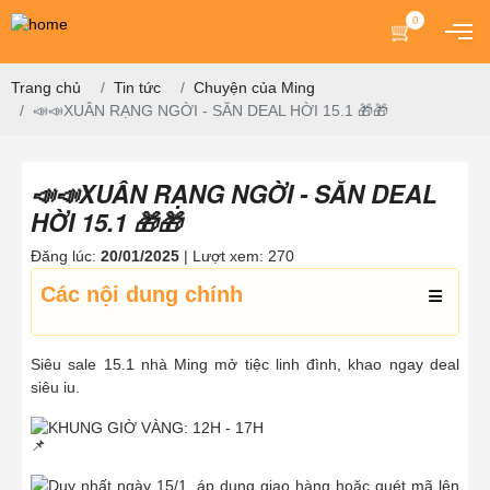
0
Trang chủ
Tin tức
Chuyện của Ming
📣📣XUÂN RẠNG NGỜI - SĂN DEAL HỜI 15.1 🎁🎁
📣📣XUÂN RẠNG NGỜI - SĂN DEAL
HỜI 15.1 🎁🎁
Đăng lúc:
20/01/2025
| Lượt xem: 270
Các nội dung chính
Siêu sale 15.1 nhà Ming mở tiệc linh đình, khao ngay deal
siêu iu.
KHUNG GIỜ VÀNG: 12H - 17H
Duy nhất ngày 15/1, áp dụng giao hàng hoặc quét mã lên