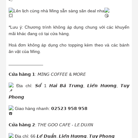
Lên lịch cùng nhà Ming sẵn sàng săn deal nha
*Lưu ý: Chương trình không áp dụng chung với các khuyến
mãi khác đang có tại cửa hàng.
Hoá đơn không áp dụng cho topping kèm theo và các bánh
ăn vặt của Ming.
______________
𝗖𝘂̛̉𝗮 𝗵𝗮̀𝗻𝗴 𝟭: 𝘔𝘐𝘕𝘎 𝘊𝘖𝘍𝘍𝘌𝘌 & 𝘔𝘖𝘙𝘌
Địa chỉ: 𝙎𝙤̂́ 1 𝙃𝙖𝙞 𝘽𝙖̀ 𝙏𝙧𝙪̛𝙣𝙜, 𝙇𝙞𝙚̂𝙣 𝙃𝙪̛𝙤̛𝙣𝙜, 𝙏𝙪𝙮
𝙋𝙝𝙤𝙣𝙜
Giao hàng nhanh: 𝟬𝟮𝟱𝟮𝟯 𝟵𝟱𝟴 𝟵𝟱𝟴
𝗖𝘂̛̉𝗮 𝗵𝗮̀𝗻𝗴 𝟮: 𝘛𝘏𝘌 𝘎𝘖𝘖 𝘊𝘈𝘍𝘌 - 𝘓𝐸̂ 𝘋𝘜𝐴̂̃𝘕
Địa chỉ: 66 𝙇𝙚̂ 𝘿𝙪𝙖̂̉𝙣, 𝙇𝙞𝙚̂𝙣 𝙃𝙪̛𝙤̛𝙣𝙜, 𝙏𝙪𝙮 𝙋𝙝𝙤𝙣𝙜