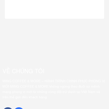
xa...
VỀ CHÚNG TÔI
MING COFFEE & MORE – HÀNH TRÌNH CHINH PHỤC PHONG VỊ
MỚI MING COFFEE & MORE không ngừng theo đuổi sứ mệnh
mang phong vị mới từ những vùng đất trứ danh tại Việt Nam và
trên thế giới đến khách hàng.